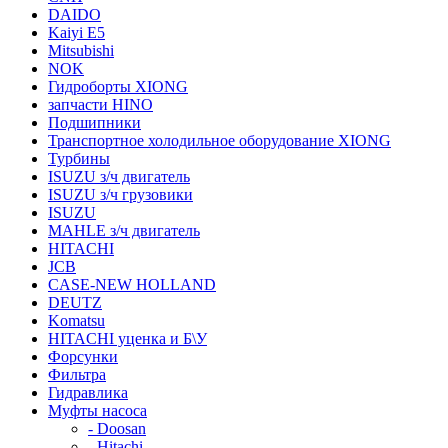
DAIDO
Kaiyi E5
Mitsubishi
NOK
Гидроборты XIONG
запчасти HINO
Подшипники
Транспортное холодильное оборудование XIONG
Турбины
ISUZU з/ч двигатель
ISUZU з/ч грузовики
ISUZU
MAHLE з/ч двигатель
HITACHI
JCB
CASE-NEW HOLLAND
DEUTZ
Komatsu
HITACHI уценка и Б\У
Форсунки
Фильтра
Гидравлика
Муфты насоса
- Doosan
- Hitachi