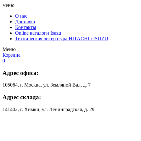
меню
О нас
Доставка
Контакты
Online каталоги Isuzu
Техническая литература HITACHI \ ISUZU
Меню
Корзина
0
Адрес офиса:
105064, г. Москва, ул. Земляной Вал, д. 7
Адрес склада:
141402, г. Химки, ул. Ленинградская, д. 29
8 (800) 707-17-75
8 (926) 505-17-17
info@mobile-mechanics.ru
parts@mobile-mechanics.ru